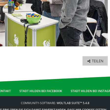
TEILEN
ONTAKT
STADT HILDEN BEI FACEBOOK
STADT HILDEN BEI INSTA
COMMUNITY-SOFTWARE:
WOLTLAB SUITE™ 5.4.8
COMMUNITY-DESIGN:
COMMUNITY
VON
SK-DESIGNZ.DE
E ERKLÄREN SIE SICH DAMIT EINVERSTANDEN, DASS WIR COOKIES SETZEN.